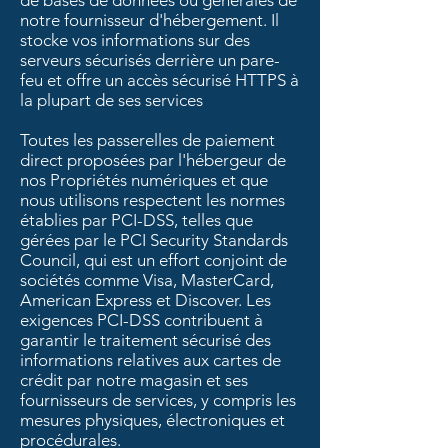
de bases de données ou générales de
notre fournisseur d'hébergement. Il
stocke vos informations sur des
serveurs sécurisés derrière un pare-
feu et offre un accès sécurisé HTTPS à
la plupart de ses services
Toutes les passerelles de paiement
direct proposées par l'hébergeur de
nos Propriétés numériques et que
nous utilisons respectent les normes
établies par PCI-DSS, telles que
gérées par le PCI Security Standards
Council, qui est un effort conjoint de
sociétés comme Visa, MasterCard,
American Express et Discover. Les
exigences PCI-DSS contribuent à
garantir le traitement sécurisé des
informations relatives aux cartes de
crédit par notre magasin et ses
fournisseurs de services, y compris les
mesures physiques, électroniques et
procédurales.