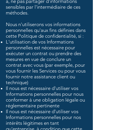
à, ne pas partager d'informations
sensibles par l'intermédiaire de ces
méthodes.
Nous n'utiliserons vos informations
personnelles qu'aux fins définies dans
cette Politique de confidentialité, si :
L'utilisation de vos Informations
personnelles est nécessaire pour
exécuter un contrat ou prendre des
mesures en vue de conclure un
contrat avec vous (par exemple, pour
vous fournir les Services ou pour vous
fournir notre assistance client ou
technique)
Il nous est nécessaire d'utiliser vos
Informations personnelles pour nous
conformer à une obligation légale ou
réglementaire pertinente
Il nous est nécessaire d’utiliser vos
Informations personnelles pour nos
intérêts légitimes en tant
qu'entreprise, à condition que cette