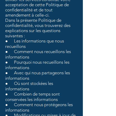
acceptation de cette Politique de
confidentialité et de tout
amendement à celle-ci.
Dans la présente Politique de
confidentialité, vous trouverez des
explications sur les questions
suivantes :
● Les informations que nous
recueillons
● Comment nous recueillons les
informations
● Pourquoi nous recueillons les
informations
● Avec qui nous partageons les
informations
● Où sont stockées les
informations
● Combien de temps sont
conservées les informations
● Comment nous protégeons les
informations
● Modifications ou mises à jour de