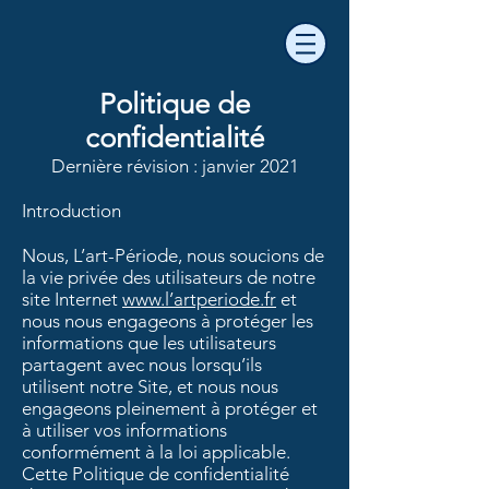
Politique de
confidentialité
Dernière révision : janvier 2021
Introduction
Nous, L’art-Période, nous soucions de
la vie privée des utilisateurs de notre
site Internet
www.l’artperiode.fr
et
nous nous engageons à protéger les
informations que les utilisateurs
partagent avec nous lorsqu’ils
utilisent notre Site, et nous nous
engageons pleinement à protéger et
à utiliser vos informations
conformément à la loi applicable.
Cette Politique de confidentialité