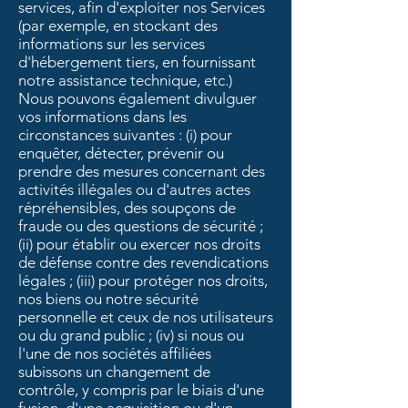
services, afin d'exploiter nos Services
(par exemple, en stockant des
informations sur les services
d'hébergement tiers, en fournissant
notre assistance technique, etc.)
Nous pouvons également divulguer
vos informations dans les
circonstances suivantes : (i) pour
enquêter, détecter, prévenir ou
prendre des mesures concernant des
activités illégales ou d'autres actes
répréhensibles, des soupçons de
fraude ou des questions de sécurité ;
(ii) pour établir ou exercer nos droits
de défense contre des revendications
légales ; (iii) pour protéger nos droits,
nos biens ou notre sécurité
personnelle et ceux de nos utilisateurs
ou du grand public ; (iv) si nous ou
l'une de nos sociétés affiliées
subissons un changement de
contrôle, y compris par le biais d'une