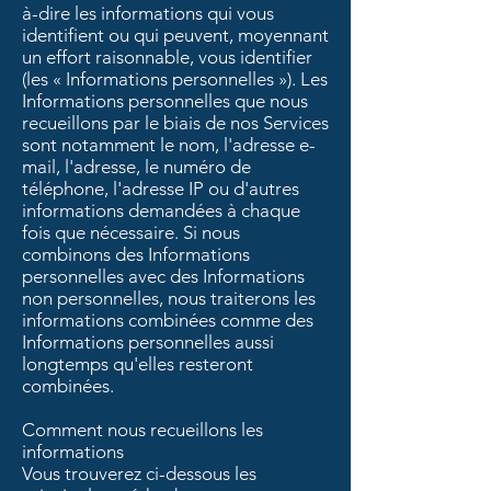
à-dire les informations qui vous
identifient ou qui peuvent, moyennant
un effort raisonnable, vous identifier
(les « Informations personnelles »). Les
Informations personnelles que nous
recueillons par le biais de nos Services
sont notamment le nom, l'adresse e-
mail, l'adresse, le numéro de
téléphone, l'adresse IP ou d'autres
informations demandées à chaque
fois que nécessaire. Si nous
combinons des Informations
personnelles avec des Informations
non personnelles, nous traiterons les
informations combinées comme des
Informations personnelles aussi
longtemps qu'elles resteront
combinées.
Comment nous recueillons les
informations
Vous trouverez ci-dessous les