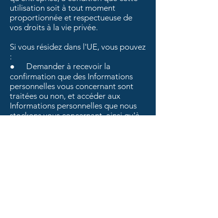
utilisation soit à tout moment
proportionnée et respectueuse de
vos droits à la vie privée.
Si vous résidez dans l'UE, vous pouvez
:
● Demander à recevoir la
confirmation que des Informations
personnelles vous concernant sont
traitées ou non, et accéder aux
Informations personnelles que nous
stockons vous concernant, ainsi qu'à
certaines informations
supplémentaires
● Demander à recevoir des
Informations personnelles que vous
nous fournissez directement à titre
volontaire dans un format structuré,
couramment utilisé et lisible par
machine
● Demander la rectification de vos
Informations personnelles qui sont