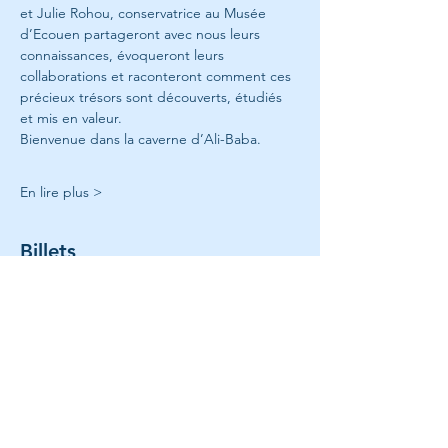
et Julie Rohou, conservatrice au Musée 
d’Ecouen partageront avec nous leurs 
connaissances, évoqueront leurs 
collaborations et raconteront comment ces 
précieux trésors sont découverts, étudiés 
et mis en valeur.
Bienvenue dans la caverne d’Ali-Baba.
En lire plus >
Billets
Vente expirée
Type de billet
Billet standard
Prix
195,00 €