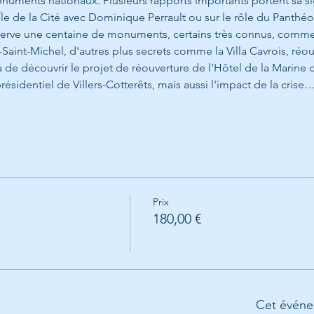
numents nationaux. Plusieurs rapports importants portent sa s
le de la Cité avec Dominique Perrault ou sur le rôle du Panthéo
erve une centaine de monuments, certains très connus, comme 
aint-Michel, d'autres plus secrets comme la Villa Cavrois, réou
 de découvrir le projet de réouverture de l'Hôtel de la Marine 
présidentiel de Villers-Cotterêts, mais aussi l'impact de la crise
Prix
180,00 €
Cet événe