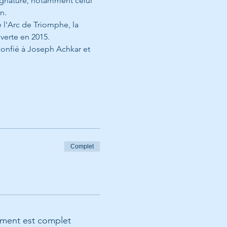
ignature, notamment celui 
n.
l'Arc de Triomphe, la 
verte en 2015. 
confié à Joseph Achkar et 
…
Complet
ment est complet