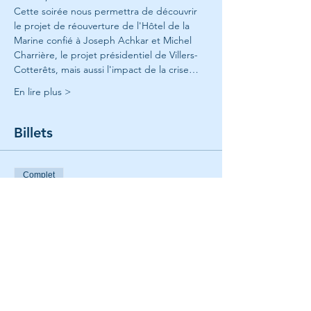
Cette soirée nous permettra de découvrir 
le projet de réouverture de l'Hôtel de la 
Marine confié à Joseph Achkar et Michel 
Charrière, le projet présidentiel de Villers-
Cotterêts, mais aussi l'impact de la crise…
En lire plus >
Billets
Complet
Type de billet
Philippe Bélaval CNM
Plus d'info
Prix
180,00 €