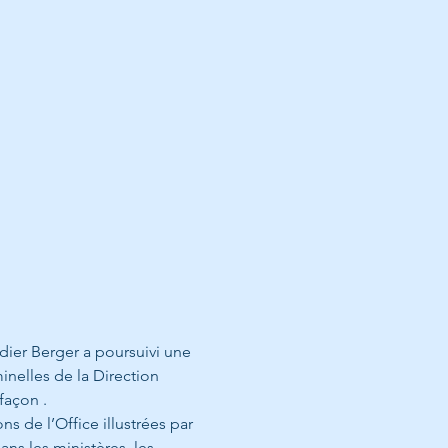
idier Berger a poursuivi une 
inelles de la Direction 
façon .
s de l’Office illustrées par 
ns les ministères, les 