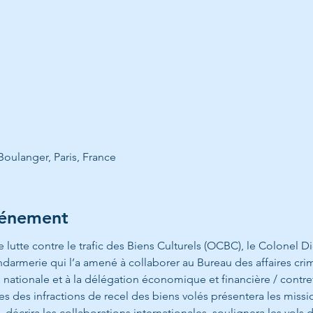
Boulanger, Paris, France
vénement
e lutte contre le trafic des Biens Culturels (OCBC), le Colonel D
endarmerie qui l’a amené à collaborer au Bureau des affaires crim
nationale et à la délégation économique et financière / contre
 des infractions de recel des biens volés présentera les mission
écrira les collaborations internationales, soulignera les vols da