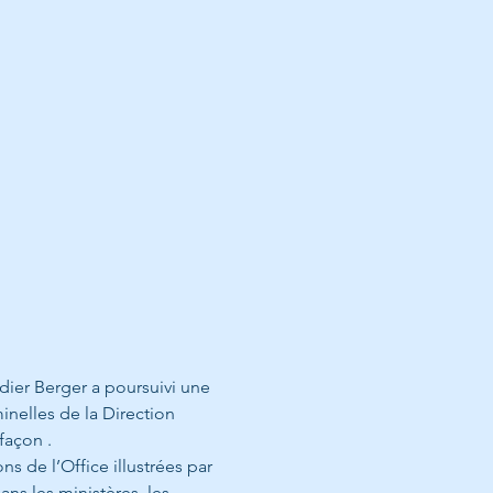
idier Berger a poursuivi une 
inelles de la Direction 
façon .
s de l’Office illustrées par 
ns les ministères, les 