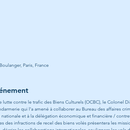
Boulanger, Paris, France
vénement
e lutte contre le trafic des Biens Culturels (OCBC), le Colonel D
endarmerie qui l’a amené à collaborer au Bureau des affaires crim
nationale et à la délégation économique et financière / contre
 des infractions de recel des biens volés présentera les mission
écrira les collaborations internationales, soulignera les vols da