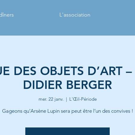
dîners
L'association
E DES OBJETS D’ART 
DIDIER BERGER
mer. 22 janv.
  |  
L'Œil-Période
Gageons qu’Arsène Lupin sera peut être l’un des convives !