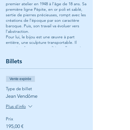
premier atelier en 1948 à l’âge de 18 ans. Sa
première ligne Pépite, en or poli et sablé,
sertie de pierres précieuses, rompt avec les
créations de l’époque par son caractère
baroque. Puis, son travail va évoluer vers
l’abstraction.
Pour lui, le bijou est une œuvre à part
entière, une sculpture transportable. Il
supprime la monture traditionnelle et crée
des quadrillages où les pierres (cristaux non
taillés, quartz, pierres à images) sont mises
Billets
en valeur. Les voyages seront souvent
sources d’inspiration. Sa collection Survol,
par exemple, fait référence à une ville vue
Vente expirée
d’avion tout comme les lignes America ou
Cinquième Avenue rappellent ses périples
Type de billet
aux États-Unis. Dans sa boutique atelier du
Jean Vendôme
352 rue Saint-Honoré, il collabore avec le
couturier Paco Rabanne, les peintres Elena
Plus d'info
Vieira da Silva, Jean Degottex, Vasarely ou
les sculpteurs César et Arman.
Prix
Neuf académiciens, dont Roger Caillois,
Maurice Schumann, René de Obaldia et
195,00 €