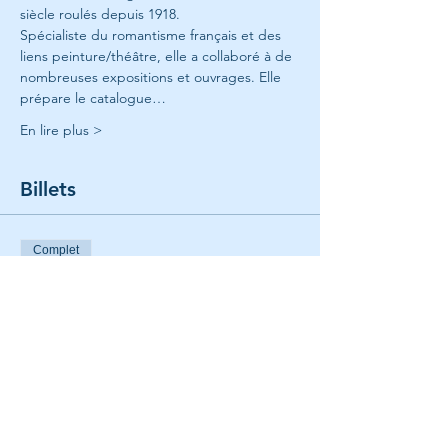
siècle roulés depuis 1918.
Spécialiste du romantisme français et des 
liens peinture/théâtre, elle a collaboré à de 
nombreuses expositions et ouvrages. Elle 
prépare le catalogue…
En lire plus >
Billets
Complet
Type de billet
05. MUSÉES DE PROVINCE RIVAUX?
Prix
180,00 €
Cet événement est complet