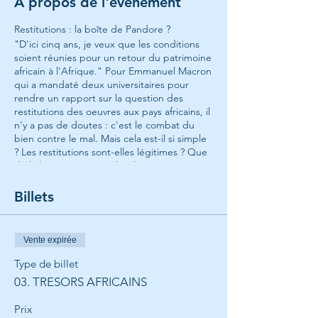
À propos de l'événement
Restitutions : la boîte de Pandore ?
"D'ici cinq ans, je veux que les conditions
soient réunies pour un retour du patrimoine
africain à l'Afrique." Pour Emmanuel Macron
qui a mandaté deux universitaires pour
rendre un rapport sur la question des
restitutions des oeuvres aux pays africains, il
n'y a pas de doutes : c'est le combat du
bien contre le mal. Mais cela est-il si simple
? Les restitutions sont-elles légitimes ? Que
dit la loi ? Yves-Bernard Debie,
collectionneur et avocat spécialisé dans le
marché de l'art connaît bien cette question
Billets
et démontre, preuves à l'appui, que tout
cela est beaucoup plus complexe qu'on ne
le pense, et certainement pas manichéen.
Vente expirée
Maître Yves-Bernard Debie est avocat
Type de billet
spécialisé en droit du commerce de l’art et
03. TRESORS AFRICAINS
des biens culturels. Ancien membre du
Conseil de l’Ordre français des Avocats du
Prix
Barreau de Bruxelles. Son cabinet - Matthys