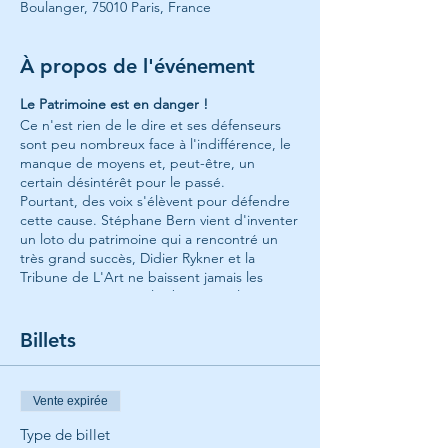
Boulanger, 75010 Paris, France
À propos de l'événement
Le Patrimoine est en danger !
Ce n'est rien de le dire et ses défenseurs
sont peu nombreux face à l'indifférence, le
manque de moyens et, peut-être, un
certain désintérêt pour le passé.
Pourtant, des voix s'élèvent pour défendre
cette cause. Stéphane Bern vient d'inventer
un loto du patrimoine qui a rencontré un
très grand succès, Didier Rykner et la
Tribune de L'Art ne baissent jamais les
armes, encouragent les bonnes volontés et
pointent les barbares. Alexandre Gady est
une voix écoutée, mobilise autour de lui et
Billets
engage les vrais combats.
Cette soirée consacrée au patrimoine
Vente expirée
s'appuiera sur des exemples concrets en
région et à Paris pour dresser un panorama,
Type de billet