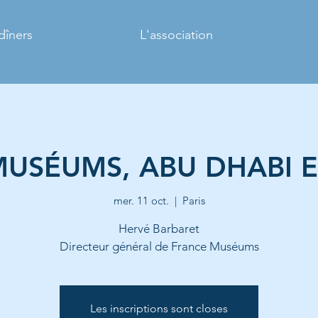
dîners
L'association
USÉUMS, ABU DHABI ET
mer. 11 oct.
  |  
Paris
Hervé Barbaret
Directeur général de France Muséums
Les inscriptions sont closes